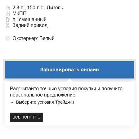
2,8 л., 150 л.с., Дизель
МКПП
л., смешанный
Задний привод
Экстерьер
:
Белый
Забронировать онлайн
Рассчитайте точные условия покупки и получите
Узнать цену
персональное предложение
Выберите условия Трейд-ин
Москва
В наличии
ВСЕ ПОНЯТНО