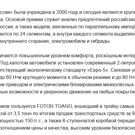
сии» была учреждена в 2000 году и сегодня является кру
. Основой премии служит анализ предпочтений российских
ссии, а также модели, ввезенные по параллельному импорт
тся по 24 сегментам, а внутри каждого сегмента выделяют
внутреннего сгорания, электромобили и гибриды.
ается повышенным уровнем комфорта, роскошным интерь
Под капотом автомобиля установлен современный 2-литро
ветствующий экологическому стандарту «Евро-5». Силовая у
 до 60 Н•м крутящего момента в обычном режиме и до 80 Н•
м приводом и электрическими блокировками межколёсных
жные возможности и уверенное движение на любых покрыти
иков пользуется FOTON TOANO, вошедший в тройку самых 
ой от 3,5 тонн по итогам продаж транспортных средств за 
ощностью 150 л. с., а также 6-ступенчатой коробкой перед
отношением цены и качества, высоким уровнем безопаснос