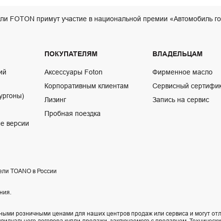
ли FOTON примут участие в национальной премии «Автомобиль го
ПОКУПАТЕЛЯМ
ВЛАДЕЛЬЦАМ
ий
Аксессуары Foton
Фирменное масло
Корпоративным клиентам
Сервисный сертифи
ургоны)
Лизинг
Запись на сервис
Пробная поездка
е версии
ели TOANO в России
ния.
ыми розничными ценами для наших центров продаж или сервиса и могут отл
ивидуального договора купли-продажи, заключаемого с продавцом. Техническ