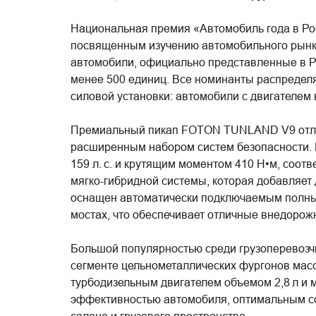
Национальная премия «Автомобиль года в Рос
посвященным изучению автомобильного рынка
автомобили, официально представленные в Ро
менее 500 единиц. Все номинанты распределяю
силовой установки: автомобили с двигателем 
Премиальный пикап FOTON TUNLAND V9 отлич
расширенным набором систем безопасности. 
159 л. с. и крутящим моментом 410 Н•м, соот
мягко-гибридной системы, которая добавляет
оснащен автоматически подключаемым полны
мостах, что обеспечивает отличные внедоро
Большой популярностью среди грузоперевозч
сегменте цельнометаллических фургонов масс
турбодизельным двигателем объемом 2,8 л и м
эффективностью автомобиля, оптимальным со