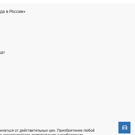
да в России»
кат
Моде
ичаться от действительных цен. Приобретение любой
ие характеристики, комплектация и изображения