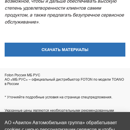
возможное, чтобы и дальше обеспечивать высокую
степень удовлетворенности клиентов самим
продуктом, а также предлагать безупречное сервисное
обслуживание»
.
СКАЧАТЬ МАТЕРИАЛЫ
Foton Россия МБ РУС
АО «МБ РУС» – официальный дистрибьютор FOTON по модели TOANO
в России
* Уточняйте подробные условия на странице спецпредложения.
Указанные цены являются необязательными рекомендованными
розничными ценами для наших центров продаж или сервиса и могут
отличаться от действительных цен. Приобретение любой продукции
АО «Авилон Автомобильная группа» обрабатывает
осуществляется в соответствии с условиями индивидуального договора
купли-продажи, заключаемого с продавцом. Технические
cookies с целью персонализации сервисов и чтобы