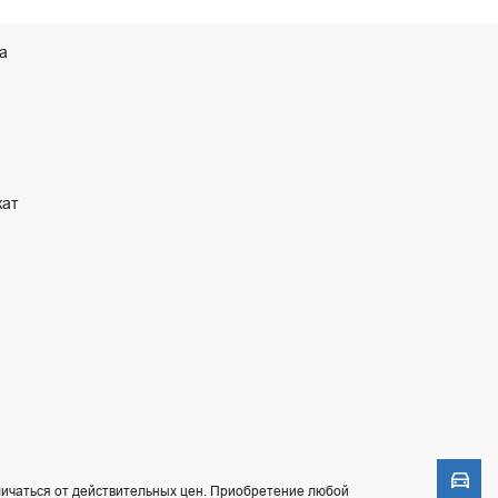
а
кат
Моде
ичаться от действительных цен. Приобретение любой