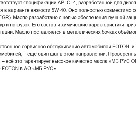
тветствует спецификации API CI-4, разработанной для дизе
тся в варианте вязкости 5W-40. Оно полностью совместимо
EGR). Масло разработано с целью обеспечения лучшей защи
ур и нагрузок. Его состав и химические характеристики пр
тации. Масло поставляется в металлических бочках объёмом
ственное сервисное обслуживание автомобилей FOTON, и в
мобилей, – еще один шаг в этом направлении. Проверенны
ва – всё это гарантирует высокое качество масла «МБ РУС
ор FOTON в АО «МБ РУС».